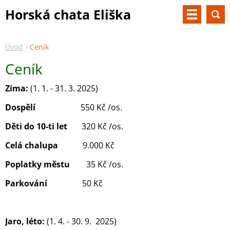
Horská chata Eliška
Úvod
Ceník
Ceník
Zima:
(1. 1. - 31. 3. 2025)
Dospělí
550 Kč /os.
Děti do 10-ti let
320 Kč /os.
Celá chalupa
9.000 Kč
Poplatky městu
35 Kč /os.
Parkování
50 Kč
Jaro, léto:
(1. 4. - 30. 9. 2025)